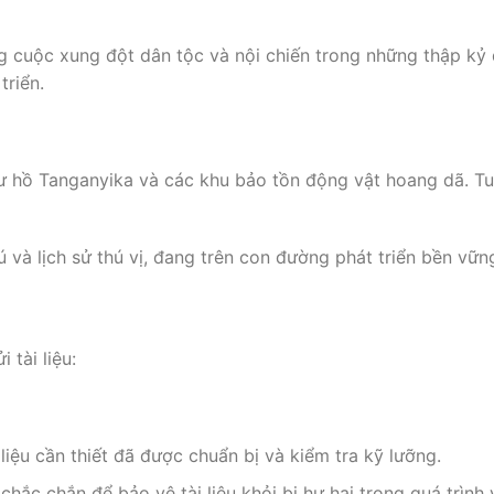
g cuộc xung đột dân tộc và nội chiến trong những thập kỷ 
triển.
ư hồ Tanganyika và các khu bảo tồn động vật hoang dã. Tu
 và lịch sử thú vị, đang trên con đường phát triển bền vữn
 tài liệu:
 liệu cần thiết đã được chuẩn bị và kiểm tra kỹ lưỡng.
hắc chắn để bảo vệ tài liệu khỏi bị hư hại trong quá trình 