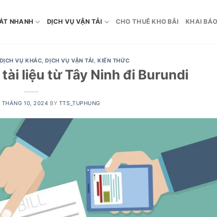
ÁT NHANH
DỊCH VỤ VẬN TẢI
CHO THUÊ KHO BÃI
KHAI BÁO
DỊCH VỤ KHÁC
,
DỊCH VỤ VẬN TẢI
,
KIẾN THỨC
ài liệu từ Tây Ninh đi Burundi
1 THÁNG 10, 2024
BY
TTS_TUPHUNG