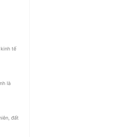
kinh tế
nh là
iên, đất