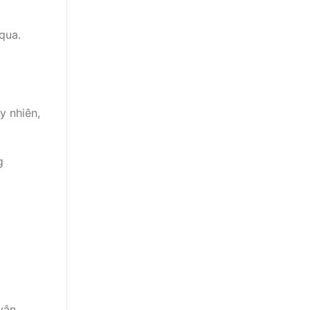
qua.
y nhiên,
g
vận