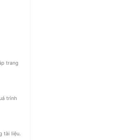
ập trang
á trình
tài liệu.