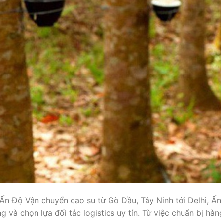
Ấn Độ Vận chuyển cao su từ Gò Dầu, Tây Ninh tới Delhi, Ấn
g và chọn lựa đối tác logistics uy tín. Từ việc chuẩn bị hàn