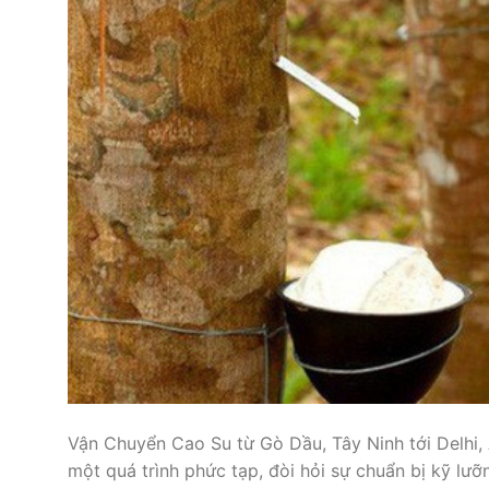
Vận Chuyển Cao Su từ Gò Dầu, Tây Ninh tới Delhi, 
một quá trình phức tạp, đòi hỏi sự chuẩn bị kỹ lưỡn