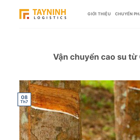
Skip
to
GIỚI THIỆU
CHUYỂN PH
content
Vận chuyển cao su từ 
08
Th7